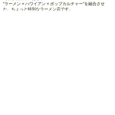
“ラーメン × ハワイアン × ポップカルチャー”を融合させ
た、ちょっと特別なラーメン店です。
豚骨と鶏がらを丁寧に炊き上げた白湯（ぱいたん）スープ
をベースに、お店の象徴とも言える香ばしい焦がしネギ油
が一杯一杯に深みを与えます。
焦がし醤油ラーメンや塩ラーメン（つばさラーメン）で
は、その魅力を存分に味わっていただけます。
定番の「べっぴんラーメン」「ぼんの〜ラーメン」をはじ
め、独創性あふれるラーメンや期間限定ラーメンも展開。
訪れるたびに新しい“おいしさの発見”があるのも、ラーメ
ンつばさの楽しみ方のひとつです。
店内はハワイアンテイストのオシャレなカフェ風空間。
カウンター席とテーブル席を備え、奥行きのあるゆったり
とした店内で、お一人様からグループまで心地よく過ごし
ていただけます。
また、店内には数多くのキャラクターパネルを展示。
入口では、「イブちゃん」が皆さまをお出迎えします。
そのほか、鳥取県発信Vtuber「おたねちゃん」、