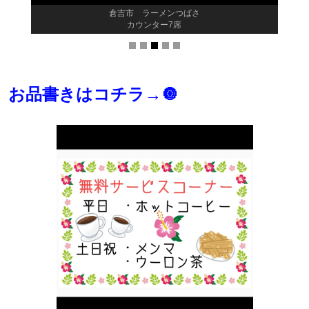
倉吉市 ラーメンつばさ
カウンター7席
お品書きはコチラ→🔘