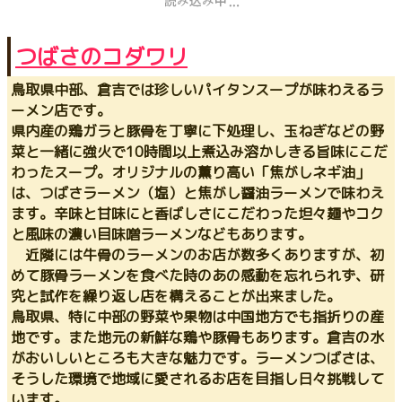
つばさのコダワリ
鳥取県中部、倉吉では珍しいパイタンスープが味わえるラ
ーメン店です。
県内産の鶏ガラと豚骨を丁寧に下処理し、玉ねぎなどの野
菜と一緒に強火で10時間以上煮込み溶かしきる旨味にこだ
わったスープ。オリジナルの薫り高い「焦がしネギ油」
は、つばさラーメン（塩）と焦がし醤油ラーメンで味わえ
ます。辛味と甘味にと香ばしさにこだわった坦々麺やコク
と風味の濃い目味噌ラーメンなどもあります。
近隣には牛骨のラーメンのお店が数多くありますが、初
めて豚骨ラーメンを食べた時のあの感動を忘れられず、研
究と試作を繰り返し店を構えることが出来ました。
鳥取県、特に中部の野菜や果物は中国地方でも指折りの産
地です。また地元の新鮮な鶏や豚骨もあります。倉吉の水
がおいしいところも大きな魅力です。ラーメンつばさは、
そうした環境で地域に愛されるお店を目指し日々挑戦して
います。