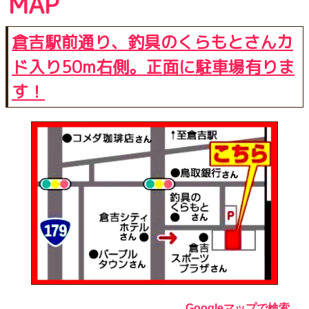
MAP
倉吉駅前通り、釣具のくらもとさんカ
ド入り50m右側。正面に駐車場有りま
す！
Googleマップで検索→